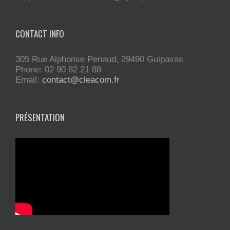
CONTACT INFO
305 Rue Alphonse Penaud, 29490 Guipavas
Phone: 02 90 82 21 88
Email:
contact@cleacom.fr
PRÉSENTATION