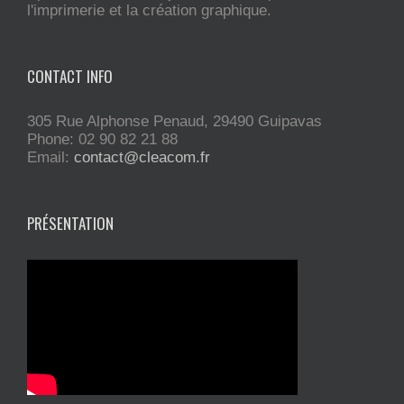
l'imprimerie et la création graphique.
CONTACT INFO
305 Rue Alphonse Penaud, 29490 Guipavas
Phone: 02 90 82 21 88
Email:
contact@cleacom.fr
PRÉSENTATION