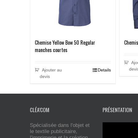
Chemise Yellow Bow 50 Regular
Chemis
manches courtes
Ajo
devi
Ajouter au
Details
devis
CLÉA’COM
PRÉSENTATION
Spécialisée dans l'objet et
le textile publicitaire,
l'imprimerie et la création