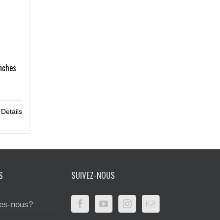
nches
Details
S
SUIVEZ-NOUS
es-nous?