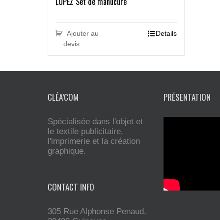
LOPEZ Set de manucure
Ajouter au
Details
devis
CLÉA’COM
PRÉSENTATION
Spécialisée dans l'objet et
le textile publicitaire,
l'imprimerie et la création
graphique.
CONTACT INFO
305 Rue Alphonse Penaud,