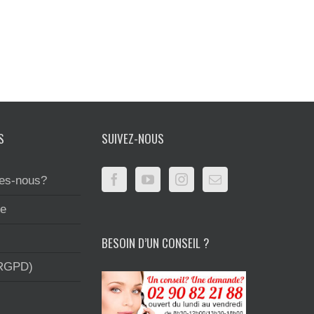
S
SUIVEZ-NOUS
es-nous?
te
BESOIN D’UN CONSEIL ?
(RGPD)