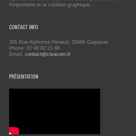
l'imprimerie et la création graphique.
CONTACT INFO
305 Rue Alphonse Penaud, 29490 Guipavas
Phone: 02 90 82 21 88
Email:
contact@cleacom.fr
PRÉSENTATION