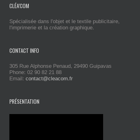
CLÉA’COM
Spécialisée dans l'objet et le textile publicitaire,
l'imprimerie et la création graphique.
CONTACT INFO
305 Rue Alphonse Penaud, 29490 Guipavas
Phone: 02 90 82 21 88
Email:
contact@cleacom.fr
PRÉSENTATION