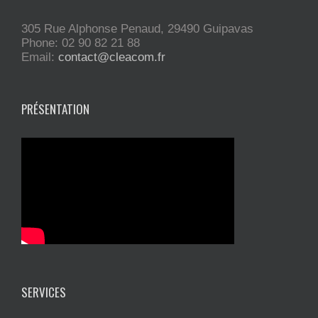
305 Rue Alphonse Penaud, 29490 Guipavas
Phone: 02 90 82 21 88
Email:
contact@cleacom.fr
PRÉSENTATION
SERVICES