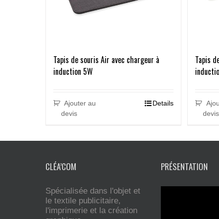
Tapis de souris Air avec chargeur à
Tapis d
induction 5W
inducti
Ajouter au
Details
Ajou
devis
devis
CLÉA’COM
PRÉSENTATION
Spécialisée dans l'objet et
le textile publicitaire,
l'imprimerie et la création