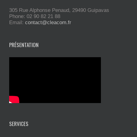
305 Rue Alphonse Penaud, 29490 Guipavas
Phone: 02 90 82 21 88
Email:
contact@cleacom.fr
PRÉSENTATION
SERVICES