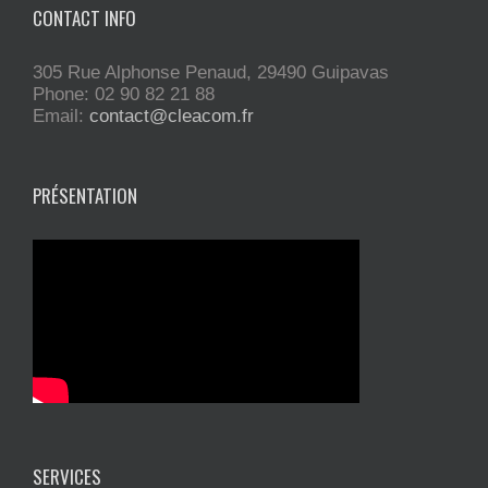
CONTACT INFO
305 Rue Alphonse Penaud, 29490 Guipavas
Phone: 02 90 82 21 88
Email:
contact@cleacom.fr
PRÉSENTATION
SERVICES