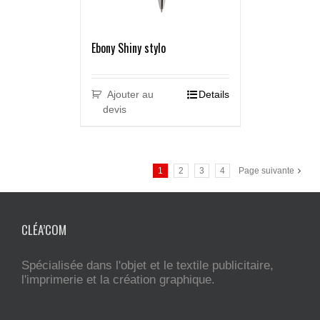
Ebony Shiny stylo
Ajouter au
Details
devis
1
2
3
4
Page suivante
CLÉA’COM
Spécialisée dans l'objet et le textile publicitaire,
l'imprimerie et la création graphique.