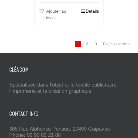
Ajouter au
Details
devis
1
2
3
Page suivante
CLÉA’COM
Spécialisée dans l'objet et le textile publicitaire,
l'imprimerie et la création graphique.
CONTACT INFO
305 Rue Alphonse Penaud, 29490 Guipavas
Phone: 02 90 82 21 88