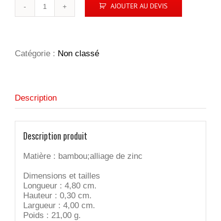
quantité
AJOUTER AU DEVIS
de
Bamboo
Key
Circle
porte-
Catégorie :
Non classé
clés
Description
Description produit
Matière : bambou;alliage de zinc
Dimensions et tailles
Longueur : 4,80 cm.
Hauteur : 0,30 cm.
Largueur : 4,00 cm.
Poids : 21,00 g.