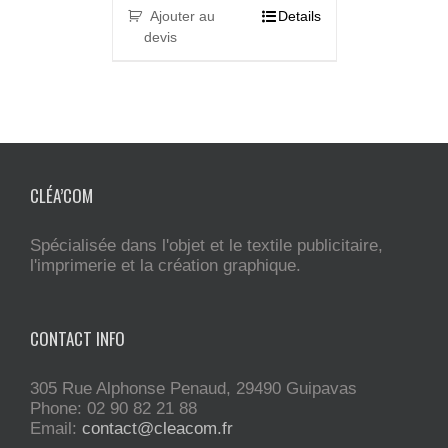
Ajouter au
Details
devis
CLÉA’COM
Spécialisée dans l'objet et le textile publicitaire,
l'imprimerie et la création graphique.
CONTACT INFO
305 Rue Alphonse Penaud, 29490 Guipavas
Phone: 02 90 82 21 88
Email:
contact@cleacom.fr