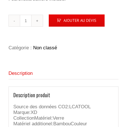
quantité
AJOUTER AU DEVIS
de
Boîte
repas
en
verre
Catégorie :
Non classé
avec
couvercle
en
bambou
Description
Description produit
Source des données CO2:LCATOOL
Marque:XD
CollectionMatériel:Verre
Matériel additionel:BambouCouleur