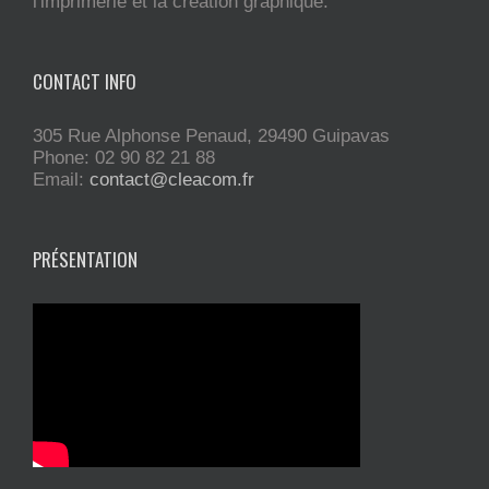
l'imprimerie et la création graphique.
CONTACT INFO
305 Rue Alphonse Penaud, 29490 Guipavas
Phone: 02 90 82 21 88
Email:
contact@cleacom.fr
PRÉSENTATION