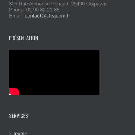
305 Rue Alphonse Penaud, 29490 Guipavas
Phone: 02 90 82 21 88
Email:
contact@cleacom.fr
PRÉSENTATION
SERVICES
Textile