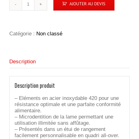
quantité
AJOUTER AU DEVIS
de
COUVERTS
'CALGARY',
AVEC
BOÎTE
Catégorie :
Non classé
ABS
Description
Description produit
– Eléments en acier inoxydable 420 pour une
résistance optimale et une parfaite conformité
alimentaire.
– Microdentition de la lame permettant une
utilisation illimitée sans affûtage.
– Présentés dans un étui de rangement
facilement personnalisable en quadri all-over.