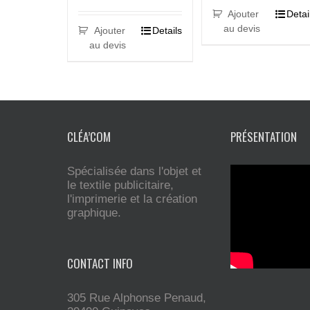
Ajouter
Detai
au devis
Ajouter
Details
au devis
CLÉA’COM
PRÉSENTATION
Spécialisée dans l'objet et
le textile publicitaire,
l'imprimerie et la création
graphique.
CONTACT INFO
305 Rue Alphonse Penaud,