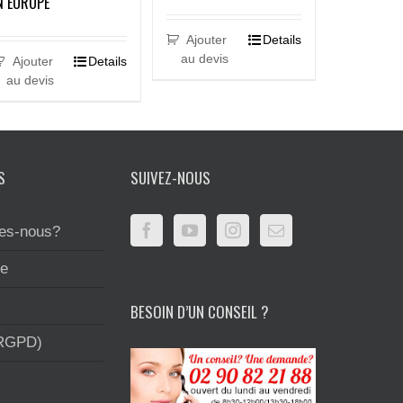
N EUROPE
Ajouter
Details
au devis
Ajouter
Details
au devis
S
SUIVEZ-NOUS
es-nous?
te
BESOIN D’UN CONSEIL ?
(RGPD)