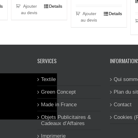
I
ls
Ajouter
Details
au devis
Ajouter
Details
au devis
SERVICES
INFORMATION
Textile
Qui somm
Green Concept
Plan du si
Made in France
Contact
Objets Publicitaires &
Cookies 
Cadeaux d’Affaires
Imprimerie