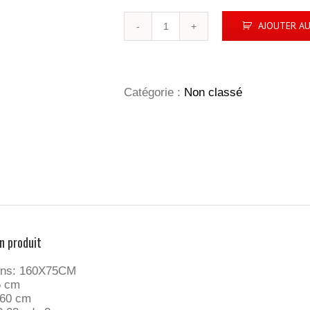
quantité
AJOUTER AU
de
FLY
AWAY
Catégorie :
Non classé
n produit
ons: 160X75CM
5 cm
160 cm