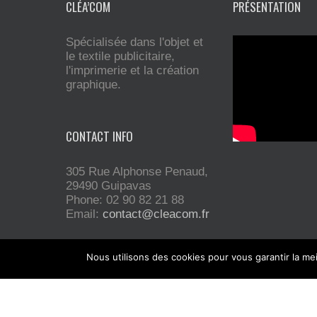
CLÉA’COM
PRÉSENTATION
Spécialisée dans l'objet et
le textile publicitaire,
l'imprimerie et la création
graphique.
CONTACT INFO
305 Rue Alphonse Penaud,
29490 Guipavas
Phone: 02 90 82 21 88
Email:
contact@cleacom.fr
Nous utilisons des cookies pour vous garantir la mei
Installée sur Guipavas, la société