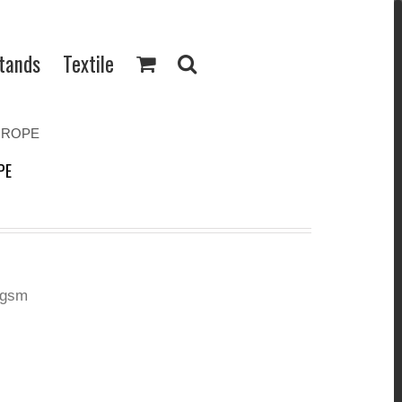
Stands
Textile
UROPE
PE
0gsm