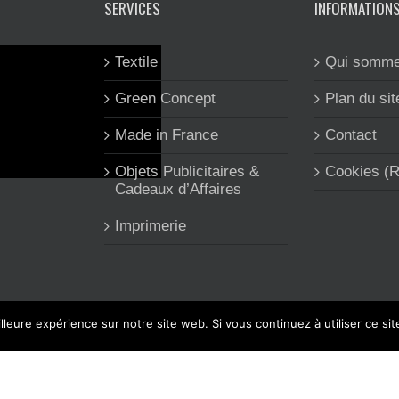
SERVICES
INFORMATION
Textile
Qui somme
Green Concept
Plan du sit
Made in France
Contact
Objets Publicitaires &
Cookies (
Cadeaux d’Affaires
Imprimerie
lleure expérience sur notre site web. Si vous continuez à utiliser ce si
 CLEA'COM est spécialisée dans l'objet et le textile publicitaire, l'imp
Facebook