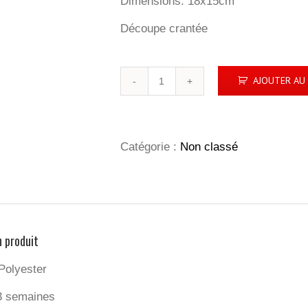
Dimensions: 18x15cm
Découpe crantée
quantité
AJOUTER AU 
de
LINGETTTE
MICROFIBRE
-
MADE
Catégorie :
Non classé
IN
EUROPE
n produit
 Polyester
-3 semaines