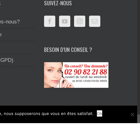
S
SUIVEZ-NOUS
s-nous?
e
BESOIN D’UN CONSEIL ?
RGPD)
te, nous supposerons que vous en êtes satisfait.
Ok
rimerie et la création graphique.