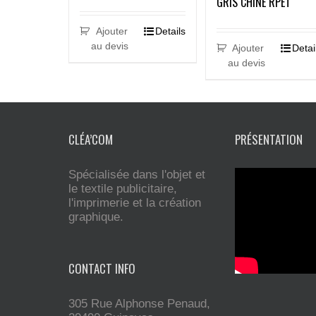
GRIS CHINÉ RPET
Ajouter
Details
au devis
Ajouter
Detai
au devis
CLÉA’COM
PRÉSENTATION
Spécialisée dans l'objet et
le textile publicitaire,
l'imprimerie et la création
graphique.
CONTACT INFO
305 Rue Alphonse Penaud,