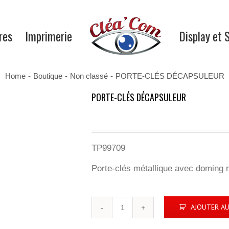
res
Imprimerie
Display et 
Home
-
Boutique
-
Non classé
-
PORTE-CLÉS DÉCAPSULEUR
PORTE-CLÉS DÉCAPSULEUR
TP99709
Porte-clés métallique avec doming r
quantité
AJOUTER AU
de
PORTE-