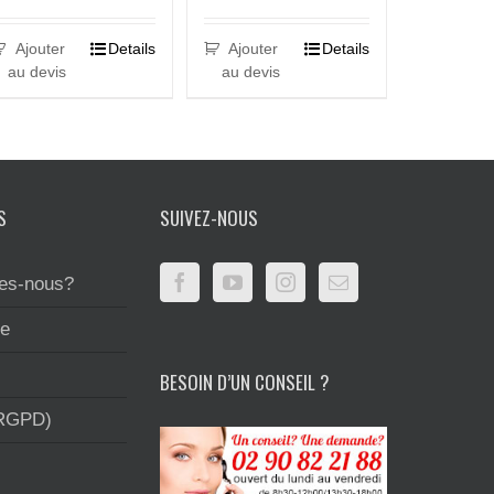
Ajouter
Details
Ajouter
Details
au devis
au devis
S
SUIVEZ-NOUS
es-nous?
te
BESOIN D’UN CONSEIL ?
(RGPD)