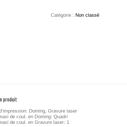
CLÉS
DÉCAPSULEUR
Catégorie :
Non classé
n produit
d’impression: Doming, Gravure laser
axi de coul. en Doming: Quadri
axi de coul. en Gravure laser: 1