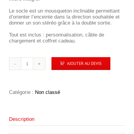
Le socle est un mousqueton inclinable permettant
d’orienter l’enceinte dans la direction souhaitée et
donner un son stéréo grâce à la double sortie.
Tout est inclus : personnalisation, câble de
chargement et coffret cadeau.
quantité
AJOUTER AU DEVIS
de
S25
|
enceinte
ring
Catégorie :
Non classé
3W
Description