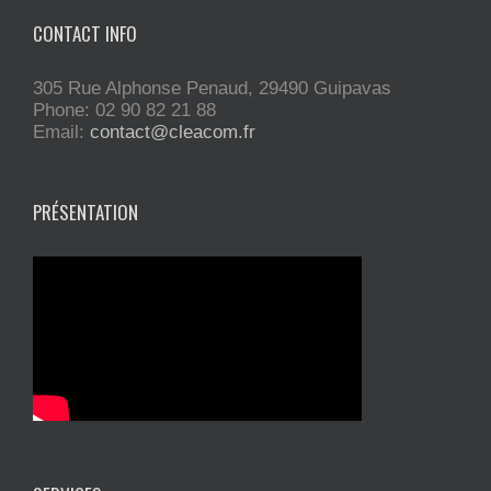
CONTACT INFO
305 Rue Alphonse Penaud, 29490 Guipavas
Phone: 02 90 82 21 88
Email:
contact@cleacom.fr
PRÉSENTATION