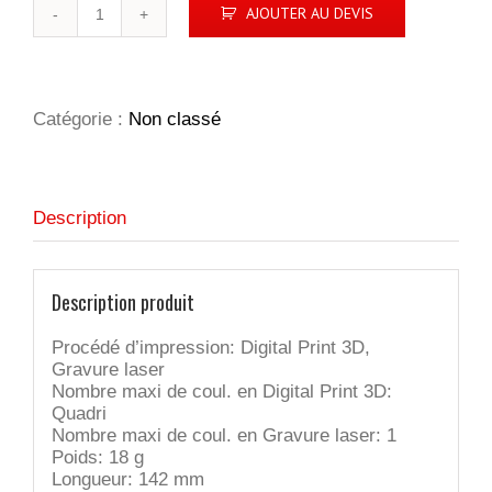
quantité
AJOUTER AU DEVIS
de
STYLO
STYLET
NEW
YORK
Catégorie :
Non classé
CAOUTCHOUTÉ
NOIR
Description
Description produit
Procédé d’impression: Digital Print 3D,
Gravure laser
Nombre maxi de coul. en Digital Print 3D:
Quadri
Nombre maxi de coul. en Gravure laser: 1
Poids: 18 g
Longueur: 142 mm