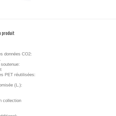
n produit
es données CO2:
L
e soutenue:
t
es PET réutilisées:
misée (L.):
 collection