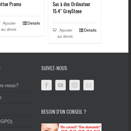
otton Promo
Sac à dos Ordinateur
15.4″ GreyStone
Ajouter
Details
au devis
Ajouter
Details
au devis
S
SUIVEZ-NOUS
s-nous?
e
BESOIN D’UN CONSEIL ?
RGPD)