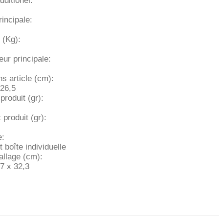
dditionel:
incipale:
 (Kg):
ur principale:
s article (cm):
 26,5
produit (gr):
 produit (gr):
e:
 boîte individuelle
llage (cm):
7 x 32,3