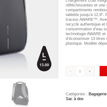
chargement USB intégr
réfléchissantes et une s
compartiments rembourr
tablette jusqu’à 12,9″.
traceur AWARE™. Avec 
recyclé authentique et 
consommation d’eau sont
technologie AWARE et 
d’économiser 13 litres d
plastique. Modèle dép
quantité
de
Sac
à
dos
antivol
Catégories :
Bagagerie
Bobby
Sac à dos
Hero
Small