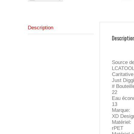
Description
Descriptio
Source d
LCATOO
Caritativ
Just Diggi
# Bouteill
22
Eau écono
13
Marque:
XD Design
Matériel:
rPET