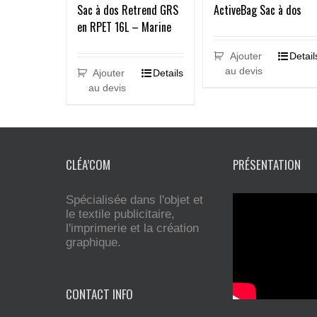
Sac à dos Retrend GRS
ActiveBag Sac à dos
en RPET 16L – Marine
Ajouter
Detail
au devis
Ajouter
Details
au devis
CLÉA’COM
PRÉSENTATION
Spécialisée dans l'objet et
le textile publicitaire,
l'imprimerie et la création
graphique.
CONTACT INFO