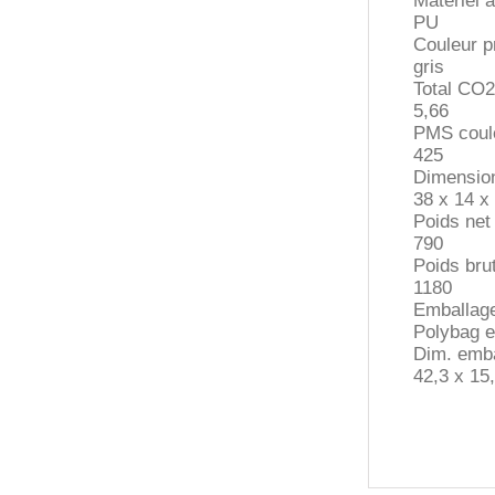
Matériel a
PU
Couleur pr
gris
Total CO2
5,66
PMS coule
425
Dimension
38 x 14 x
Poids net 
790
Poids brut
1180
Emballag
Polybag et
Dim. emba
42,3 x 15,