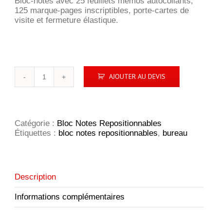
Bloc-notes avec 25 feuillets mémos autocollants,
125 marque-pages inscriptibles, porte-cartes de
visite et fermeture élastique.
quantité
AJOUTER AU DEVIS
de
NotePad
Bloc-
notes
repositionnable
Catégorie :
Bloc Notes Repositionnables
Étiquettes :
bloc notes repositionnables
,
bureau
Description
Informations complémentaires