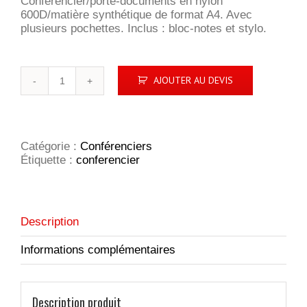
Conférencier/porte-documents en nylon
600D/matière synthétique de format A4. Avec
plusieurs pochettes. Inclus : bloc-notes et stylo.
quantité
AJOUTER AU DEVIS
de
Conférencier
porte-
documents
Nylon
Catégorie :
Conférenciers
Étiquette :
conferencier
Description
Informations complémentaires
Description produit