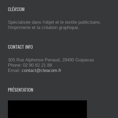
CLÉA’COM
Spécialisée dans l'objet et le textile publicitaire,
l'imprimerie et la création graphique.
CONTACT INFO
305 Rue Alphonse Penaud, 29490 Guipavas
Phone: 02 90 82 21 88
Email:
contact@cleacom.fr
PRÉSENTATION