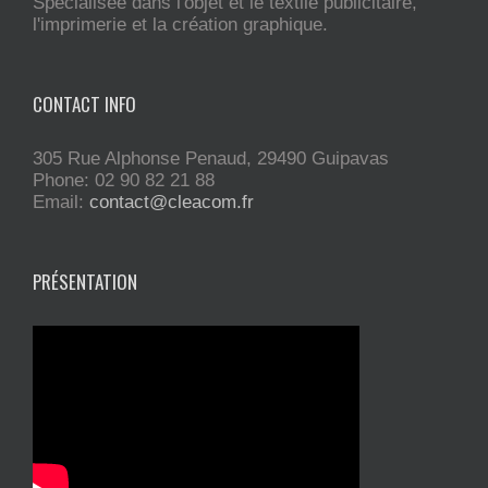
Spécialisée dans l'objet et le textile publicitaire,
l'imprimerie et la création graphique.
CONTACT INFO
305 Rue Alphonse Penaud, 29490 Guipavas
Phone: 02 90 82 21 88
Email:
contact@cleacom.fr
PRÉSENTATION