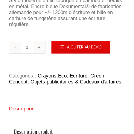
Stylo moderne à clic fabriqué en bambou et détails
en métal. Encre bleue Dokumental® de fabrication
allemande pour +/- 1200m d’écriture et bille en
carbure de tungstène assurant une écriture
régulière.
quantité
AJOUTER AU DEVIS
de
Stylo
en
bambou
au
Catégories :
Crayons Eco
,
Ecriture
,
Green
design
Concept
,
Objets publicitaires & Cadeaux d'affaires
épuré
Description
Description produit