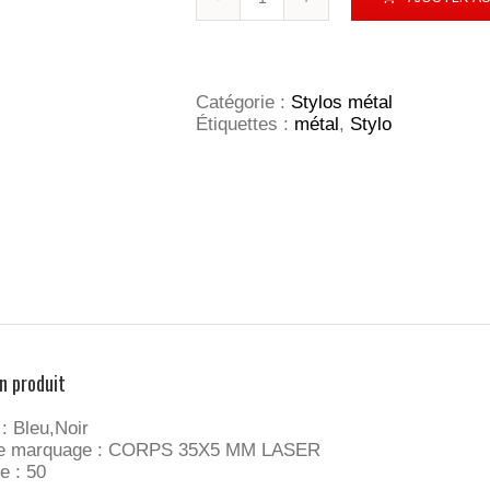
de
Nautic
touch
pad
pen
Catégorie :
Stylos métal
Étiquettes :
métal
,
Stylo
n produit
 : Bleu,Noir
 de marquage : CORPS 35X5 MM LASER
e : 50