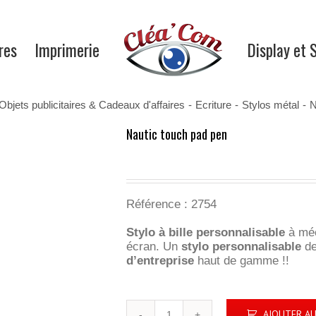
res
Imprimerie
Display et 
Objets publicitaires & Cadeaux d'affaires
-
Ecriture
-
Stylos métal
-
N
Nautic touch pad pen
Référence :
2754
Stylo à bille personnalisable
à méc
écran. Un
stylo personnalisable
de
d’entreprise
haut de gamme !!
quantité
AJOUTER AU