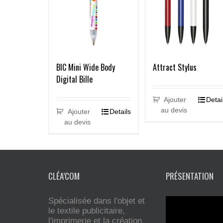
Attract Stylus
BIC Mini Wide Body
Digital Bille
Ajouter
Detai
au devis
Ajouter
Details
au devis
CLÉA’COM
PRÉSENTATION
Spécialisée dans l'objet et
le textile publicitaire,
l'imprimerie et la création