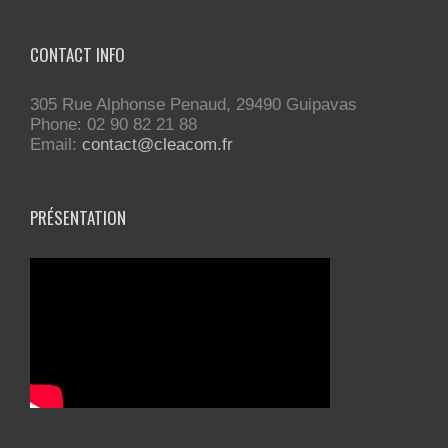
CONTACT INFO
305 Rue Alphonse Penaud, 29490 Guipavas
Phone: 02 90 82 21 88
Email:
contact@cleacom.fr
PRÉSENTATION