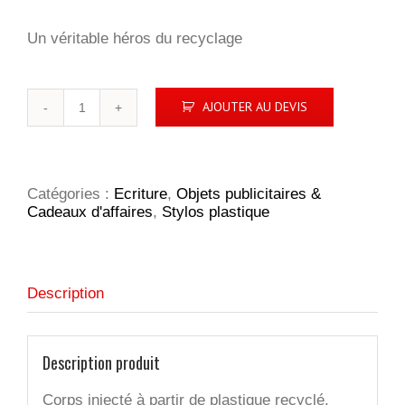
Un véritable héros du recyclage
quantité
AJOUTER AU DEVIS
de
SUPER
HIT
MATT
RECYCLED
Catégories :
Ecriture
,
Objets publicitaires &
-
Cadeaux d'affaires
,
Stylos plastique
WHITE
Description
Description produit
Corps injecté à partir de plastique recyclé.