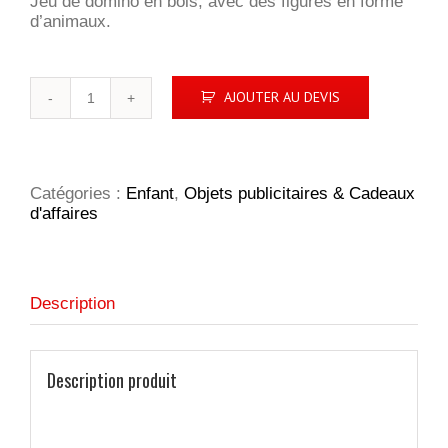
Jeu de domino en bois, avec des figures en forme
d’animaux.
quantité
AJOUTER AU DEVIS
de
DOMIN
Jeu
de
domino
Catégories :
Enfant
,
Objets publicitaires & Cadeaux
d'affaires
Description
Description produit