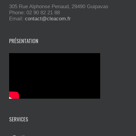
305 Rue Alphonse Penaud, 29490 Guipavas
Phone: 02 90 82 21 88
Email:
contact@cleacom.fr
PRÉSENTATION
SERVICES