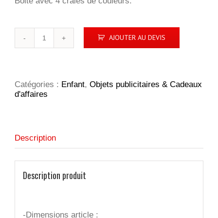
Boite avec 4 craies de couleurs.
quantité
AJOUTER AU DEVIS
de
PARROT
Boîte
de
4
Catégories :
Enfant
,
Objets publicitaires & Cadeaux
craies
d'affaires
Description
Description produit
-Dimensions article :