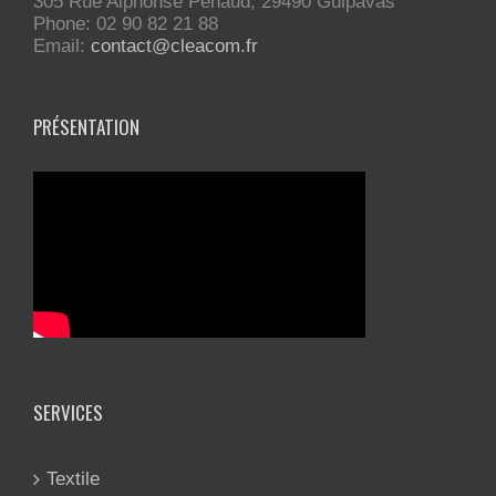
305 Rue Alphonse Penaud, 29490 Guipavas
Phone: 02 90 82 21 88
Email:
contact@cleacom.fr
PRÉSENTATION
SERVICES
Textile