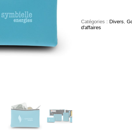
BOURSE
FERMETURE
ECLAIR
-
Catégories :
Divers
,
Go
PVC
d'affaires