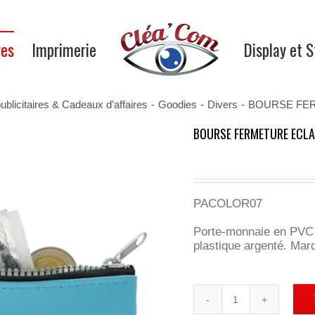
res
Imprimerie
Display et 
ublicitaires & Cadeaux d'affaires
-
Goodies
-
Divers
-
BOURSE FER
BOURSE FERMETURE ECLA
PACOLOR07
Porte-monnaie en PVC c
plastique argenté. Marq
quantité
de