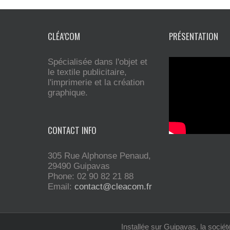
CLÉA’COM
PRÉSENTATION
Spécialisée dans l'objet et
le textile publicitaire,
l'imprimerie et la création
graphique.
CONTACT INFO
305 Rue Alphonse Penaud,
29490 Guipavas
Phone: 02 90 82 21 88
Email:
contact@cleacom.fr
Installée sur Guipavas, la société