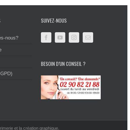
S
SUIVEZ-NOUS
s-nous?
e
BESOIN D’UN CONSEIL ?
RGPD)
rimerie et la création graphique.