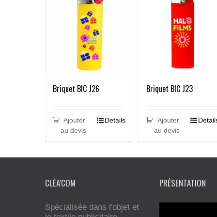
Briquet BIC J26
Briquet BIC J23
Ajouter
Details
Ajouter
Detail
au devis
au devis
CLÉA’COM
PRÉSENTATION
Spécialisée dans l'objet et
le textile publicitaire,