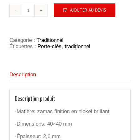
quantité
AJOUTER AU DEVIS
de
Porte-
clés
maillot
Catégorie :
Traditionnel
Étiquettes :
Porte-clés
,
traditionnel
Description
Description produit
-Matière: zamac finition en nickel brillant
-Dimensions: 40×40 mm
-Épaisseur: 2,6 mm