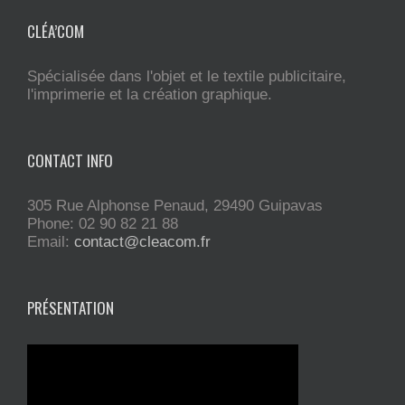
CLÉA’COM
Spécialisée dans l'objet et le textile publicitaire,
l'imprimerie et la création graphique.
CONTACT INFO
305 Rue Alphonse Penaud, 29490 Guipavas
Phone: 02 90 82 21 88
Email:
contact@cleacom.fr
PRÉSENTATION