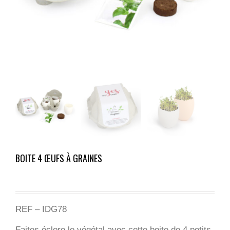
BOITE 4 ŒUFS À GRAINES
REF –
IDG78
Faites éclore le végétal avec cette boite de 4 petits