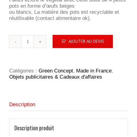
pots en forme d’œufs beiges
ou blancs. La matière des pots est recyclable et
réutilisable (contact alimentaire ok).
quantité
AJOUTER AU DEVIS
de
BOITE
4
ŒUFS
À
Catégories :
Green Concept
,
Made in France
,
GRAINES
Objets publicitaires & Cadeaux d'affaires
Description
Description produit