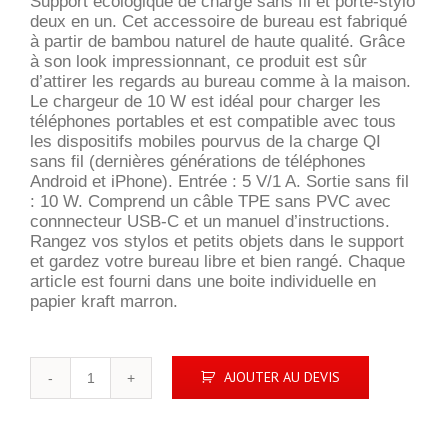
Support écologique de charge sans fil et porte-stylo
deux en un. Cet accessoire de bureau est fabriqué
à partir de bambou naturel de haute qualité. Grâce
à son look impressionnant, ce produit est sûr
d’attirer les regards au bureau comme à la maison.
Le chargeur de 10 W est idéal pour charger les
téléphones portables et est compatible avec tous
les dispositifs mobiles pourvus de la charge QI
sans fil (dernières générations de téléphones
Android et iPhone). Entrée : 5 V/1 A. Sortie sans fil
: 10 W. Comprend un câble TPE sans PVC avec
connnecteur USB-C et un manuel d’instructions.
Rangez vos stylos et petits objets dans le support
et gardez votre bureau libre et bien rangé. Chaque
article est fourni dans une boite individuelle en
papier kraft marron.
quantité
AJOUTER AU DEVIS
de
Bamboo
Boss
10W