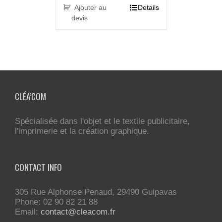
Ajouter au
Details
devis
CLÉA’COM
Spécialisée dans l'objet et le textile publicitaire,
l'imprimerie et la création graphique.
CONTACT INFO
305 Rue Alphonse Penaud, 29490 Guipavas
Phone: 02 90 82 21 88
Email:
contact@cleacom.fr