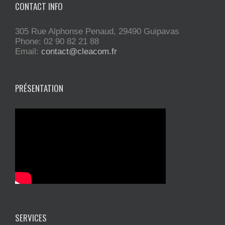
CONTACT INFO
305 Rue Alphonse Penaud, 29490 Guipavas
Phone: 02 90 82 21 88
Email:
contact@cleacom.fr
PRÉSENTATION
SERVICES