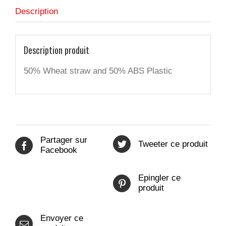
de
Description
blé
-
Beige
Description produit
50% Wheat straw and 50% ABS Plastic
Partager sur
Tweeter ce produit
Facebook
Epingler ce
produit
Envoyer ce