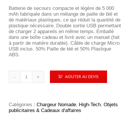
Batterie de secours compacte et légère de 5 000
mAh fabriquée dans un mélange de paille de blé et
de matériaux plastiques, ce qui réduit la quantité de
plastique nécessaire. Double sortie USB permettant
de charger 2 appareils en même temps. Emballé
dans une boîte cadeau et livré avec un manuel (fait
à partir de matière durable). Câble de charge Micro
USB inclus. 50% Paille de blé et 50% Plastique
ABS.
quantité
AJOUTER AU DEVIS
de
Batterie
de
secours
Asama
Catégories :
Chargeur Nomade
,
High-Tech
,
Objets
de
publicitaires & Cadeaux d'affaires
5 000 mAh
en
paille