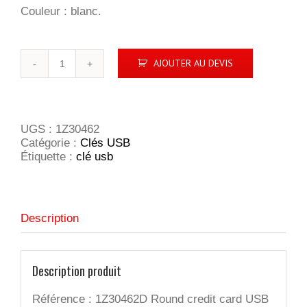
Couleur : blanc.
quantité
AJOUTER AU DEVIS
de
Clé
USB
Jeton
rond
UGS :
1Z30462
Catégorie :
Clés USB
Étiquette :
clé usb
Description
Description produit
Référence : 1Z30462D Round credit card USB