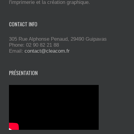
l'imprimerie et la création graphique.
CONTACT INFO
305 Rue Alphonse Penaud, 29490 Guipavas
Phone: 02 90 82 21 88
Email:
contact@cleacom.fr
PRÉSENTATION