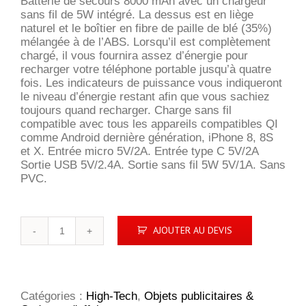
Batterie de secours 8000 mAh avec un chargeur
sans fil de 5W intégré. La dessus est en liège
naturel et le boîtier en fibre de paille de blé (35%)
mélangée à de l’ABS. Lorsqu’il est complètement
chargé, il vous fournira assez d’énergie pour
recharger votre téléphone portable jusqu’à quatre
fois. Les indicateurs de puissance vous indiqueront
le niveau d’énergie restant afin que vous sachiez
toujours quand recharger. Charge sans fil
compatible avec tous les appareils compatibles QI
comme Android dernière génération, iPhone 8, 8S
et X. Entrée micro 5V/2A. Entrée type C 5V/2A
Sortie USB 5V/2.4A. Sortie sans fil 5W 5V/1A. Sans
PVC.
quantité
AJOUTER AU DEVIS
de
Powerbank
8000
mAh
5W
Catégories :
High-Tech
,
Objets publicitaires &
en