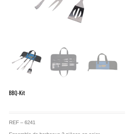
BBQ-Kit
REF – 6241