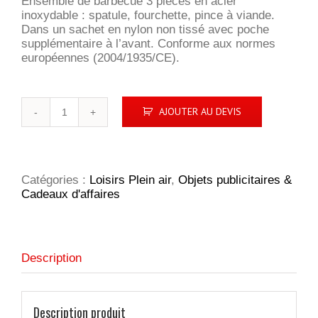
Ensemble de barbecue 3 pièces en acier
inoxydable : spatule, fourchette, pince à viande.
Dans un sachet en nylon non tissé avec poche
supplémentaire à l’avant. Conforme aux normes
européennes (2004/1935/CE).
quantité
AJOUTER AU DEVIS
de
BBQ-
Kit
Catégories :
Loisirs Plein air
,
Objets publicitaires &
Cadeaux d'affaires
Description
Description produit