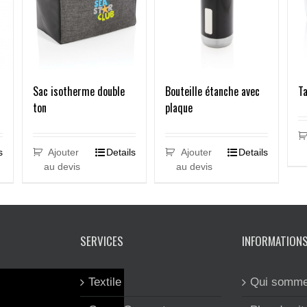
Sac isotherme double
Bouteille étanche avec
Ta
ton
plaque
Ajouter
Details
Ajouter
Details
s
au devis
au devis
SERVICES
INFORMATION
Textile
Qui somme