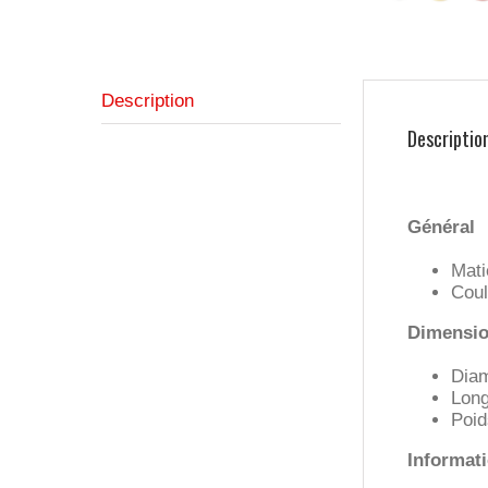
Description
Descriptio
Général
Mati
Coul
Dimension
Diam
Long
Poid
Informat