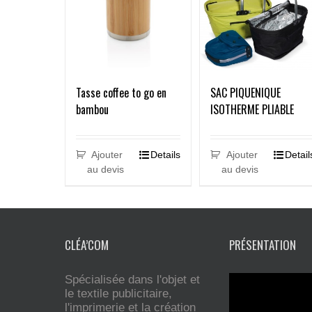
Tasse coffee to go en
SAC PIQUENIQUE
bambou
ISOTHERME PLIABLE
Ajouter
Details
Ajouter
Detail
au devis
au devis
CLÉA’COM
PRÉSENTATION
Spécialisée dans l'objet et
le textile publicitaire,
l'imprimerie et la création