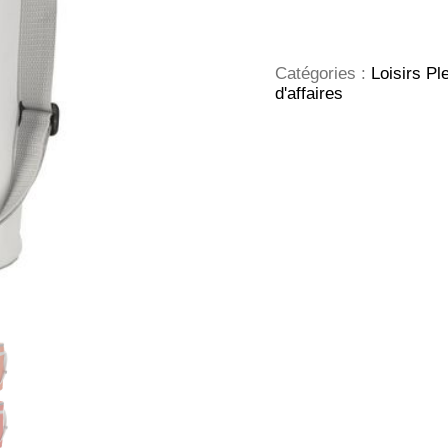
BottleCooler
sac
isotherme
Catégories :
Loisirs Ple
d'affaires