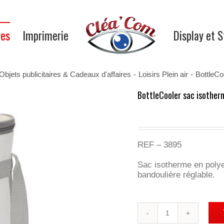
res
Imprimerie
Display et 
Objets publicitaires & Cadeaux d'affaires
-
Loisirs Plein air
-
BottleCo
BottleCooler sac isother
REF – 3895
Sac isotherme en polyes
bandoulière réglable.
quantité
de