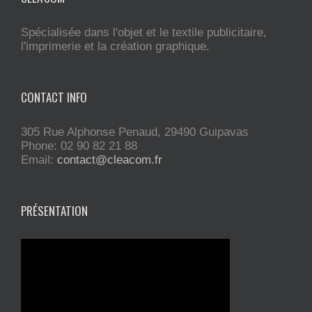
Spécialisée dans l'objet et le textile publicitaire,
l'imprimerie et la création graphique.
CONTACT INFO
305 Rue Alphonse Penaud, 29490 Guipavas
Phone: 02 90 82 21 88
Email:
contact@cleacom.fr
PRÉSENTATION