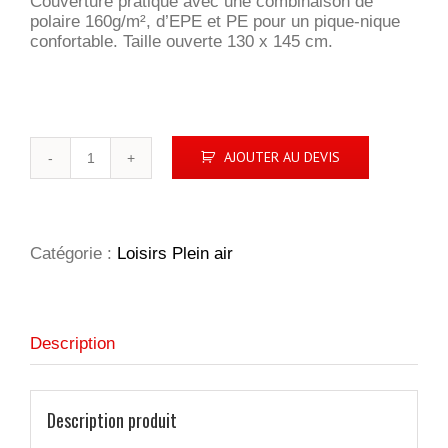
Couverture pratique avec une combinaison de
polaire 160g/m², d’EPE et PE pour un pique-nique
confortable. Taille ouverte 130 x 145 cm.
quantité
AJOUTER AU DEVIS
de
Couverture
pique-
nique
Catégorie :
Loisirs Plein air
Description
Description produit