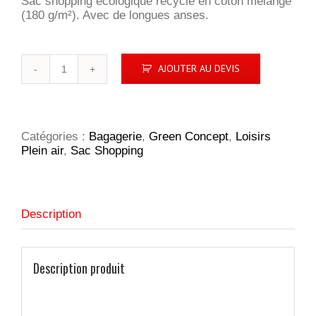
Sac shopping écologique recyclé en coton mélangé
(180 g/m²). Avec de longues anses.
quantité
AJOUTER AU DEVIS
de
Recycled
Cotton
Shopper
Catégories :
Bagagerie
,
Green Concept
,
Loisirs
Plein air
,
Sac Shopping
Description
Description produit