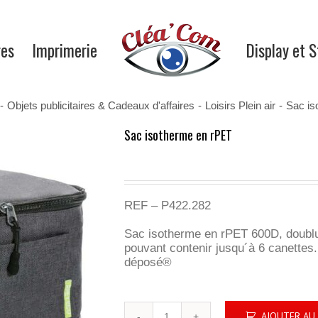
res
Imprimerie
Display et 
-
Objets publicitaires & Cadeaux d'affaires
-
Loisirs Plein air
-
Sac is
Sac isotherme en rPET
REF – P422.282
Sac isotherme en rPET 600D, doubl
pouvant contenir jusqu´à 6 canettes.
déposé®
quantité
AJOUTER AU 