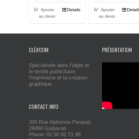
Ajouter
Detail
Ajouter
Details
au devis
au devis
CLÉA’COM
PRÉSENTATION
Spécialisée dans l'objet et
le textile publicitaire,
l'imprimerie et la création
graphique.
CONTACT INFO
305 Rue Alphonse Penaud,
29490 Guipavas
Phone: 02 90 82 21 88