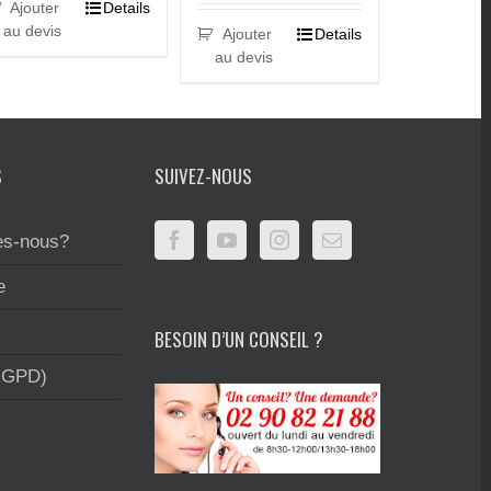
Ajouter
Details
au devis
Ajouter
Details
au devis
S
SUIVEZ-NOUS
s-nous?
e
BESOIN D’UN CONSEIL ?
RGPD)