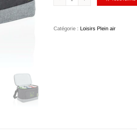
de
Sac
isotherme
en
rPET
Catégorie :
Loisirs Plein air