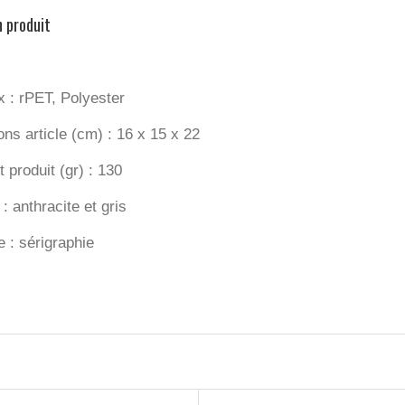
n produit
x : rPET, Polyester
ns article (cm) :
16 x 15 x 22
 produit (gr) : 130
: anthracite et gris
 : sérigraphie