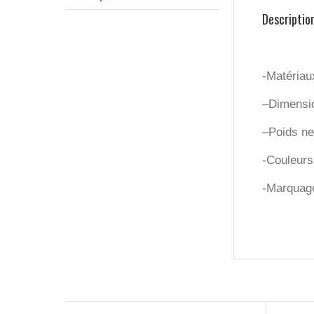
Descriptio
-Matériau
–
Dimensio
–
Poids net
-Couleurs 
-Marquage