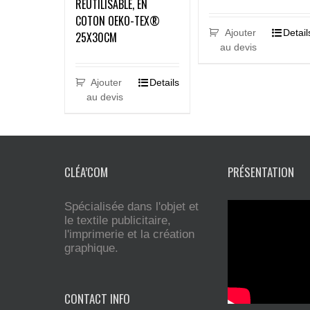
RÉUTILISABLE, EN
COTON OEKO-TEX®
Ajouter
Detail
25X30CM
au devis
Ajouter
Details
au devis
CLÉA’COM
PRÉSENTATION
Spécialisée dans l'objet et
le textile publicitaire,
l'imprimerie et la création
graphique.
CONTACT INFO