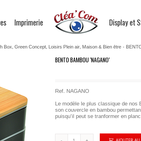
res
Imprimerie
Display et 
h Box
,
Green Concept
,
Loisirs Plein air
,
Maison & Bien être
-
BENTO
BENTO BAMBOU ‘NAGANO’
Ref. NAGANO
Le modèle le plus classique de nos 
son couvercle en bambou permettant d’
puisqu’il peut se tranformer en plan
quantité
AJOUTER AU 