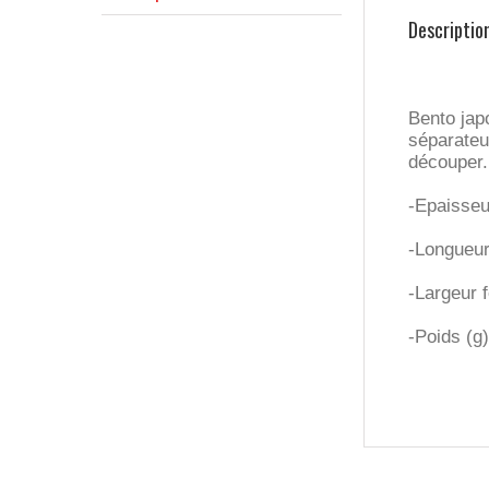
Descriptio
Bento jap
séparateu
découper.
-Epaisse
-Longueu
-Largeur 
-Poids (g