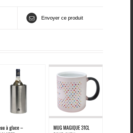
Envoyer ce produit
au à glace –
MUG MAGIQUE 31CL