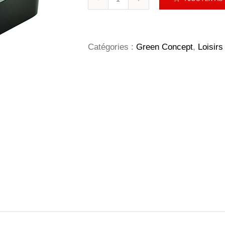
de
BENTO
BAMBOU
'NAGANO'
Catégories :
Green Concept
,
Loisirs 