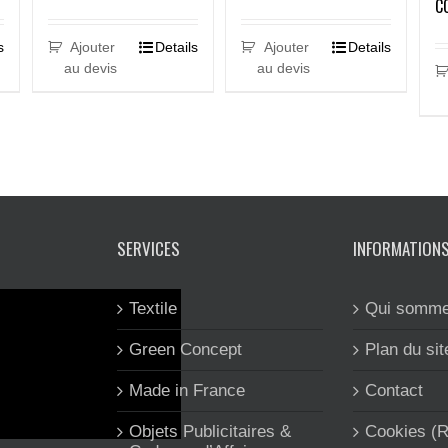
C
s
Ajouter
Details
Ajouter
Details
au devis
au devis
SERVICES
INFORMATION
Textile
Qui somme
Green Concept
Plan du sit
Made in France
Contact
Objets Publicitaires &
Cookies (