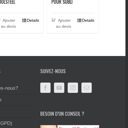
OOLSTEEL
POUR SUBLI
Ajouter
Details
Ajouter
Details
au devis
au devis
S
SUIVEZ-NOUS
s-nous?
e
BESOIN D’UN CONSEIL ?
RGPD)