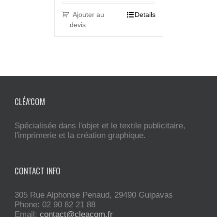
Ajouter au
Details
devis
CLÉA’COM
Spécialisée dans l'objet et le textile publicitaire,
l'imprimerie et la création graphique.
CONTACT INFO
305 Rue Alphonse Penaud, 29490 Guipavas
Phone: 02 90 82 21 88
Email:
contact@cleacom.fr