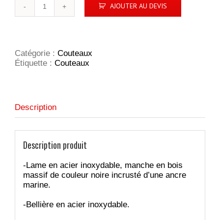
quantité
AJOUTER AU DEVIS
de
Le
Breizh
Catégorie :
Couteaux
Étiquette :
Couteaux
Description
Description produit
-Lame en acier inoxydable, manche en bois
massif de couleur noire incrusté d’une ancre
marine.
-Bellière en acier inoxydable.