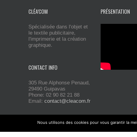
CLÉA’COM
PRÉSENTATION
Spécialisée dans l'objet et
le textile publicitaire,
l'imprimerie et la création
graphique.
CONTACT INFO
305 Rue Alphonse Penaud,
29490 Guipavas
Phone: 02 90 82 21 88
Email:
contact@cleacom.fr
Nous utilisons des cookies pour vous garantir la mei
Installée sur Guipavas, la société