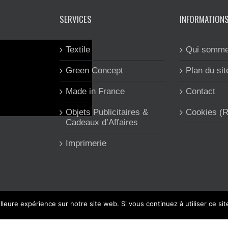
SERVICES
INFORMATION
Textile
Qui somme
Green Concept
Plan du sit
Made in France
Contact
Objets Publicitaires &
Cookies (
Cadeaux d’Affaires
Imprimerie
lleure expérience sur notre site web. Si vous continuez à utiliser ce si
 CLEA'COM est spécialisée dans l'objet et le textile publicitaire, l'imp