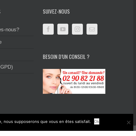
S
SUIVEZ-NOUS
s-nous?
e
BESOIN D’UN CONSEIL ?
RGPD)
te, nous supposerons que vous en êtes satisfait.
Ok
rimerie et la création graphique.