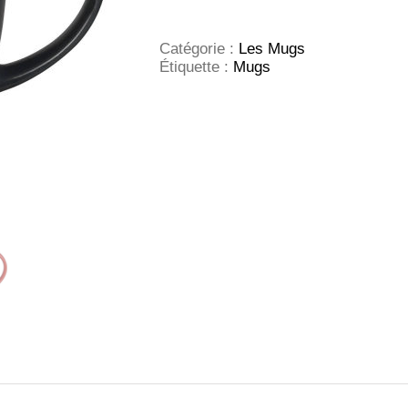
ELITE
MATT
Catégorie :
Les Mugs
Étiquette :
Mugs