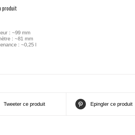
n produit
eur : ~99 mm
ètre : ~81 mm
enance : ~0,25 l
Tweeter ce produit
Epingler ce produit