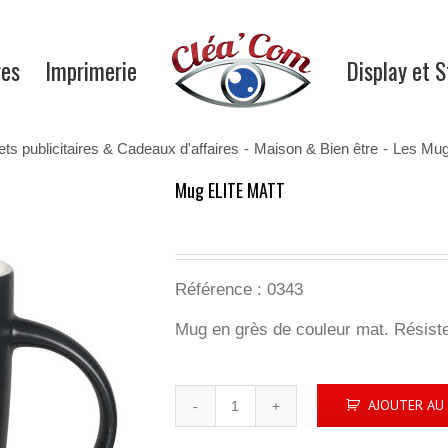
res
Imprimerie
Display et 
ets publicitaires & Cadeaux d'affaires
-
Maison & Bien être
-
Les Mu
Mug ELITE MATT
Référence : 0343
Mug en grès de couleur mat. Résiste
quantité
AJOUTER AU 
de
Mug