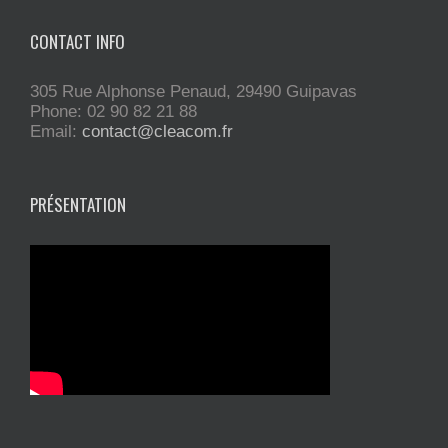
CONTACT INFO
305 Rue Alphonse Penaud, 29490 Guipavas
Phone: 02 90 82 21 88
Email:
contact@cleacom.fr
PRÉSENTATION