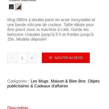
Mug 280ml à double paroi en acier inoxydable et
une bande silicone de couleur. Taille idéale pour
être placé sous la machine à café. Garde les
boissons chaudes jusqu’à 5 h et froides jusqu’à
15h. Modèle déposé®
quantité
AJOUTER AU DEVIS
de
Mug
étanche
Sierra
Catégories :
Les Mugs
,
Maison & Bien être
,
Objets
publicitaires & Cadeaux d'affaires
Description