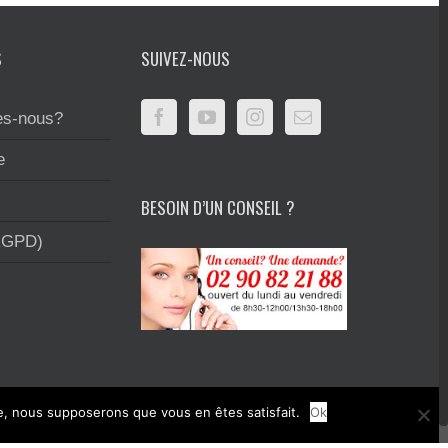
S
SUIVEZ-NOUS
s-nous?
e
BESOIN D’UN CONSEIL ?
RGPD)
te, nous supposerons que vous en êtes satisfait.
Ok
rimerie et la création graphique.