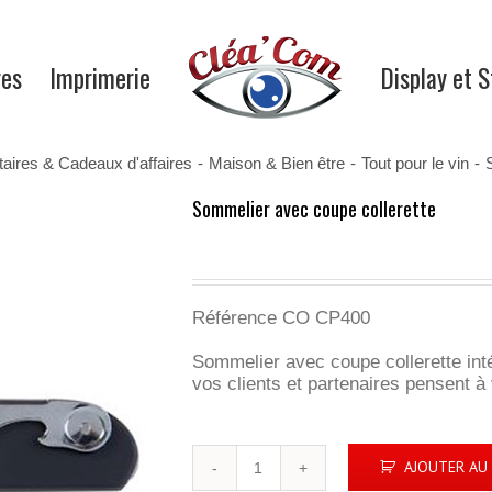
res
Imprimerie
Display et 
itaires & Cadeaux d'affaires
-
Maison & Bien être
-
Tout pour le vin
-
Sommelier avec coupe collerette
Référence CO CP400
Sommelier avec coupe collerette inté
vos clients et partenaires pensent à
quantité
AJOUTER AU 
de