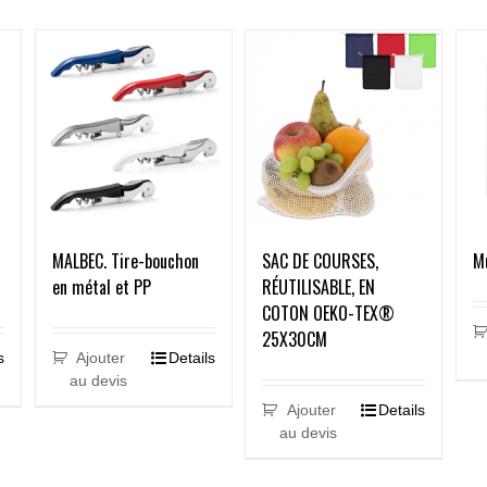
MALBEC. Tire-bouchon
SAC DE COURSES,
M
en métal et PP
RÉUTILISABLE, EN
COTON OEKO-TEX®
25X30CM
s
Ajouter
Details
au devis
Ajouter
Details
au devis