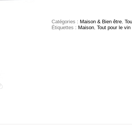
Sommelier
avec
coupe
collerette
Catégories :
Maison & Bien être
,
Tou
Étiquettes :
Maison
,
Tout pour le vin