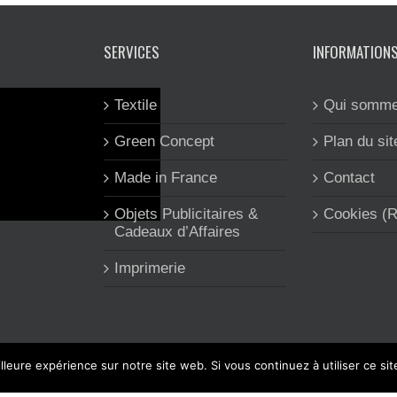
SERVICES
INFORMATION
Textile
Qui somme
Green Concept
Plan du sit
Made in France
Contact
Objets Publicitaires &
Cookies (
Cadeaux d’Affaires
Imprimerie
lleure expérience sur notre site web. Si vous continuez à utiliser ce si
 CLEA'COM est spécialisée dans l'objet et le textile publicitaire, l'imp