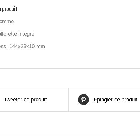
n produit
gomme
lerette intégré
ons: 144x28x10 mm
Tweeter ce produit
Epingler ce produit