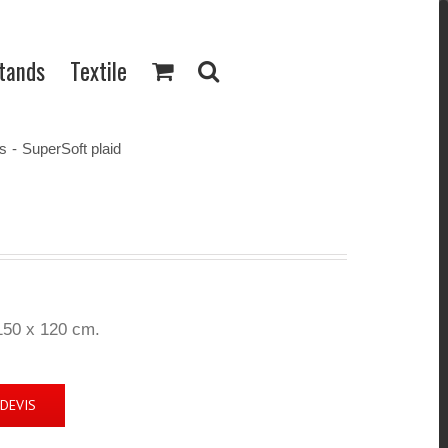
Stands
Textile
ds
-
SuperSoft plaid
150 x 120 cm.
DEVIS