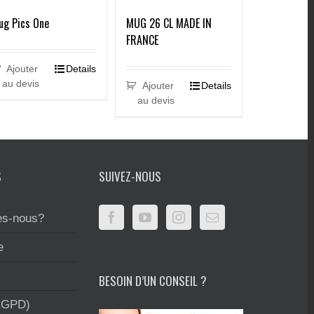
MUG 26 CL MADE IN
ug Pics One
FRANCE
Ajouter
Details
au devis
Ajouter
Details
au devis
S
SUIVEZ-NOUS
s-nous?
e
BESOIN D’UN CONSEIL ?
RGPD)