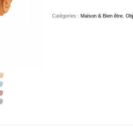
plaid
Catégories :
Maison & Bien être
,
Obj