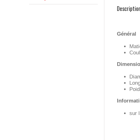
Descriptio
Général
Mati
Coul
Dimension
Diam
Long
Poid
Informat
sur 