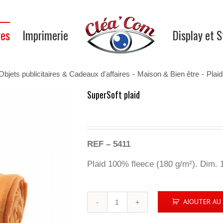
res
Imprimerie
Display et 
Objets publicitaires & Cadeaux d'affaires
-
Maison & Bien être
-
Plai
SuperSoft plaid
REF – 5411
Plaid 100% fleece (180 g/m²). Dim. 
quantité
AJOUTER AU 
de
SuperSoft