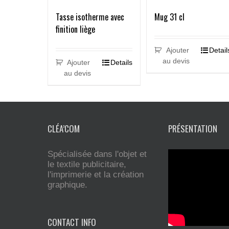
Tasse isotherme avec
Mug 31 cl
finition liège
Ajouter
Detail
au devis
Ajouter
Details
au devis
CLÉA’COM
PRÉSENTATION
Spécialisée dans l'objet et
le textile publicitaire,
l'imprimerie et la création
graphique.
CONTACT INFO