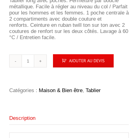
Tablier long avec poches. Fermeture par boucle
métallique. Facile à régler au niveau du col / Parfait
pour les hommes et les femmes. 1 poche centrale à
2 compartiments avec double couture et
renforts. Ceinture en ruban twill ton sur ton avec 2
coutures de renfort sur les deux côtés. Lavage à 60
°C / Entretien facile.
quantité
AJOUTER AU DEVIS
de
Tablier
Gala
Catégories :
Maison & Bien être
,
Tablier
Description