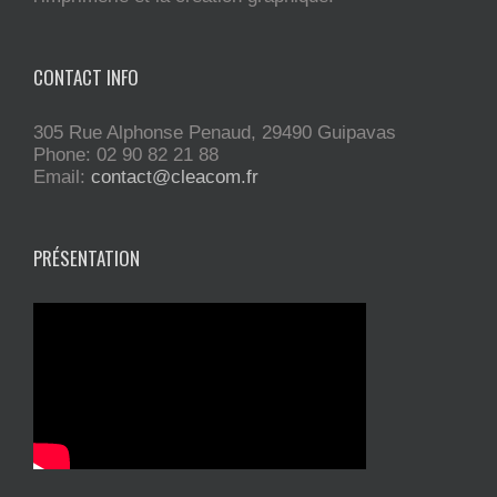
CONTACT INFO
305 Rue Alphonse Penaud, 29490 Guipavas
Phone: 02 90 82 21 88
Email:
contact@cleacom.fr
PRÉSENTATION