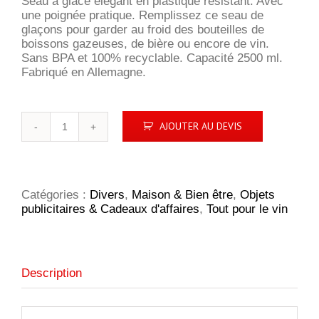
Seau à glace élégant en plastique résistant. Avec
une poignée pratique. Remplissez ce seau de
glaçons pour garder au froid des bouteilles de
boissons gazeuses, de bière ou encore de vin.
Sans BPA et 100% recyclable. Capacité 2500 ml.
Fabriqué en Allemagne.
quantité
AJOUTER AU DEVIS
de
Vince
Ice
Bucket
2,5
Catégories :
Divers
,
Maison & Bien être
,
Objets
L
publicitaires & Cadeaux d'affaires
,
Tout pour le vin
refroidisseur
Description