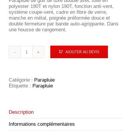
Parapluie de golf de luxe doublé avec toile en
polyester 190T et nylon 190T, fonction anti-vent,
système coupe-vent, cadre en fibre de verre,
manche en métal, poignée préformée douce et
double fermeture par bande auto-agrippante. Dans
une housse de rangement.
quantité
AJOUTER AU DEVIS
de
Parapluie
GolfClass
Catégorie :
Parapluie
Étiquette :
Parapluie
Description
Informations complémentaires