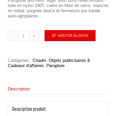
Parapluie anti-vent, léger avec bord réfléchissant,
toile en nylon 190T, cadre en fibre de verre, manche
en métal, poignée douce et fermeture par bande
auto-agrippante.
quantité
AJOUTER AU DEVIS
de
Reflect
Color
Catégories :
Citadin
,
Objets publicitaires &
Cadeaux d'affaires
,
Parapluie
Description
Description produit